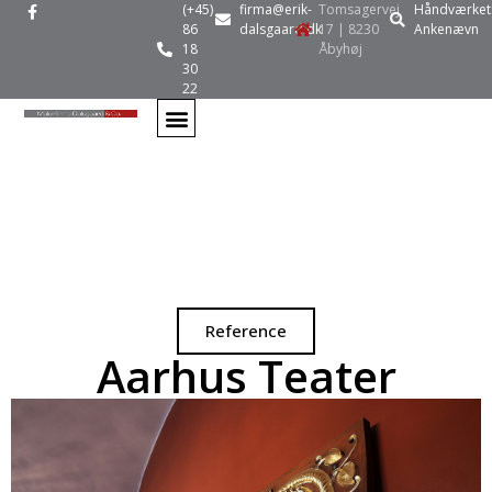
(+45)
firma@erik-
Tomsagervej
Håndværket
86
dalsgaard.dk
17 | 8230
Ankenævn
18
Åbyhøj
30
22
Reference
Aarhus Teater