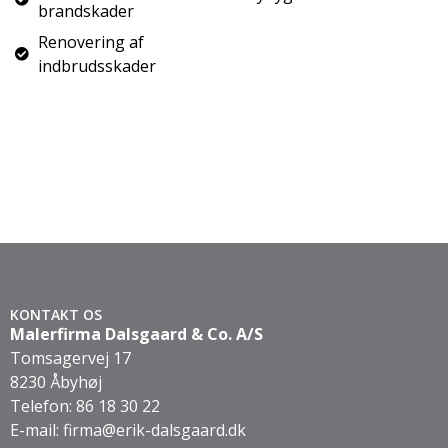
brandskader
Renovering af
indbrudsskader
KONTAKT OS
Malerfirma Dalsgaard & Co. A/S
Tomsagervej 17
8230 Åbyhøj
Telefon:
86 18 30 22
E-mail:
firma@erik-dalsgaard.dk