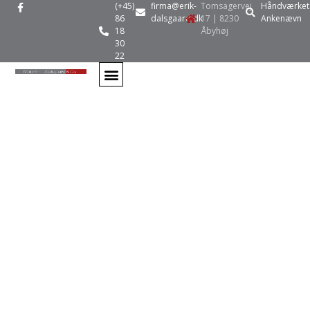
(+45)
firma@erik-
Tomsagervej
Håndværket
86
dalsgaard.dk
17 | 8230
Ankenævn
18
Åbyhøj
30
22