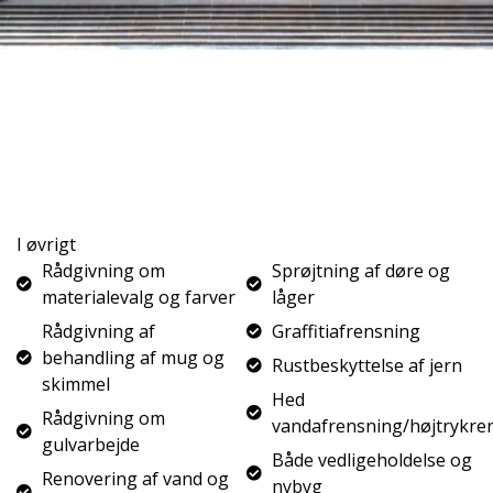
I øvrigt
Rådgivning om
Sprøjtning af døre og
materialevalg og farver
låger
Rådgivning af
Graffitiafrensning
behandling af mug og
Rustbeskyttelse af jern
skimmel
Hed
Rådgivning om
vandafrensning/højtrykre
gulvarbejde
Både vedligeholdelse og
Renovering af vand og
nybyg