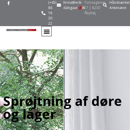
(+45)
firma@erik-
Tomsagervej
Håndværket
86
dalsgaard.dk
17 | 8230
Ankenævn
18
Åbyhøj
30
22
Sprøjtning af døre
og låger