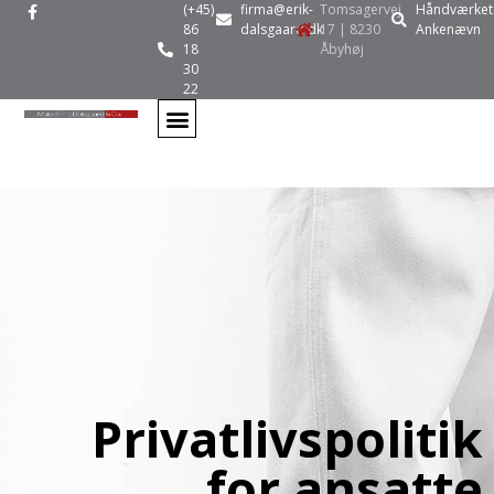
(+45)
firma@erik-
Tomsagervej
Håndværket
86
dalsgaard.dk
17 | 8230
Ankenævn
18
Åbyhøj
30
22
Privatlivspolitik
for ansatte